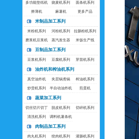
多功能垫纸机
烧麦机系列
面条机系列
擀薄机
麻薯机
更多产品
米制品加工系列
米粉机系列
河粉机系列
拉肠粉机系列
磨浆机豆浆机
蒸汽发生器
米饭生产线
豆制品加工系列
豆浆机系列
豆腐机系列
芽苗机系列
油炸机和榨油机系列
真空油炸机
夹层锅煮锅
榨油机系列
炒货机系列
半自动油炸机
煎蛋机
蔬菜加工系列
切丝切片切丁
脱皮机系列
切碎机系列
机
清洗机系列
调料机薯条机
肉制品加工系列
肉丸机系列
绞肉机系列
灌肠机系列