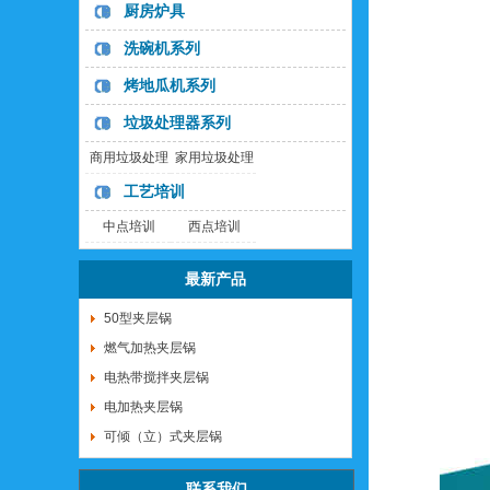
列
列
厨房炉具
洗碗机系列
烤地瓜机系列
垃圾处理器系列
商用垃圾处理
家用垃圾处理
器
器
工艺培训
中点培训
西点培训
最新产品
50型夹层锅
燃气加热夹层锅
电热带搅拌夹层锅
电加热夹层锅
可倾（立）式夹层锅
联系我们