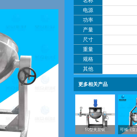
名称
电源
功率
产量
尺寸
重量
规格
其他
更多相关产品
50型夹层锅
可倾（立