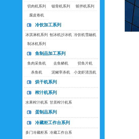
切肉机系列
锯骨机系列
斩拌机系列
腐皮卷机
冷饮加工系列
冰淇淋机系列
刨冰机沙冰机
冷饮机雪融机
制冰机系列
鱼制品加工系列
鱼肉采鱼机
去鱼鳞机
切鱼片机
杀鱼机
泥鳅宰杀机
小龙虾清洗机
烘干机系列
榨汁机系列
水果榨汁机系
甘蔗榨汁机系
列
列
蛋制品系列
冷藏柜工作台系列
多门冷藏柜系
冷藏工作台系