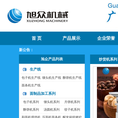
首 页
产品展示
企业荣誉
旭
新公告：
旭众产品列表
炒货机系列
生产线
包子机生产线
馒头机生产线
酥饼机生产线
面条机生产线
面制品加工系列
包子机系列
馒头机系列
月饼机系列
酥饼机系列
汤圆机系列
饺子机系列
和面机搅拌机
压面机面条机
醒发箱烘烤炉