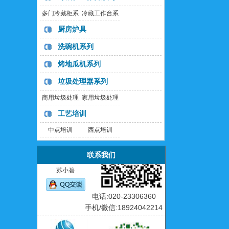
多门冷藏柜系
冷藏工作台系
列
列
厨房炉具
洗碗机系列
烤地瓜机系列
杨宇青
垃圾处理器系列
电话:020-23306366
商用垃圾处理
家用垃圾处理
手机/微信:18925119441
器
器
工艺培训
中点培训
西点培训
联系我们
苏小碧
电话:020-23306360
手机/微信:18924042214