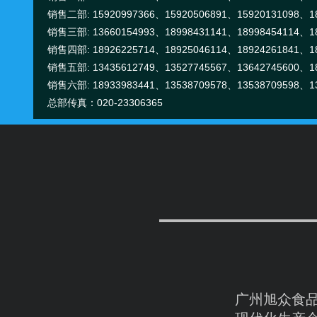
销售二部: 15920997366、15920506891、15920131098、18
销售三部: 13660154993、18998431141、18998454114、18
景娇
销售四部: 18926225714、18925046114、18924261841、18
销售五部: 13435612749、13527745567、13642745600、18
电话:020-23306363
销售六部: 18933983441、13538709578、13538709598、13
手机/微信:18925046114
总部传真：020-23306365
任小芳
电话:020-23306372
手机/微信:18929520441
庄小雪
广州旭众食