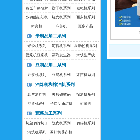
蒸饭车蒸包炉
饼干机系列
糍粑机系列
多功能垫纸机
烧麦机系列
面条机系列
擀薄机
麻薯机
更多产品
米制品加工系列
米粉机系列
河粉机系列
拉肠粉机系列
磨浆机豆浆机
蒸汽发生器
米饭生产线
豆制品加工系列
豆浆机系列
豆腐机系列
芽苗机系列
油炸机和榨油机系列
真空油炸机
夹层锅煮锅
榨油机系列
炒货机系列
半自动油炸机
煎蛋机
蔬菜加工系列
切丝切片切丁
脱皮机系列
切碎机系列
机
清洗机系列
调料机薯条机