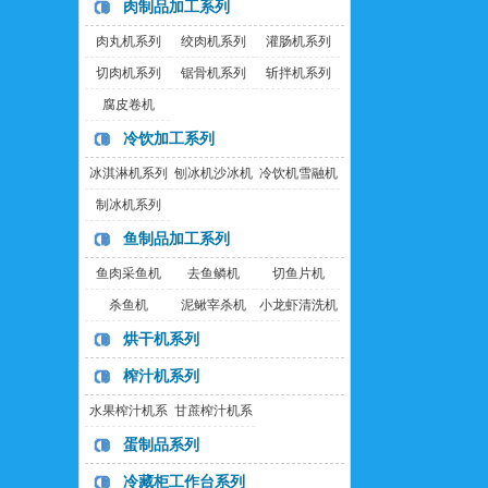
肉制品加工系列
肉丸机系列
绞肉机系列
灌肠机系列
切肉机系列
锯骨机系列
斩拌机系列
腐皮卷机
冷饮加工系列
冰淇淋机系列
刨冰机沙冰机
冷饮机雪融机
制冰机系列
鱼制品加工系列
鱼肉采鱼机
去鱼鳞机
切鱼片机
杀鱼机
泥鳅宰杀机
小龙虾清洗机
烘干机系列
榨汁机系列
水果榨汁机系
甘蔗榨汁机系
列
列
蛋制品系列
冷藏柜工作台系列