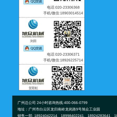
电话:020-23306368
手机/微信:18903014514
刘田
电话:020-23306371
手机/微信:18926225714
贺彩虹
电话:020-23306361
手机/微信:18998402241
广州总公司 24小时咨询热线:400-066-0799
地址：广州市白云区龙归南岭龙岗路9号旭众工业园
销售一部: 18924042214、18998402241、18924283641、18