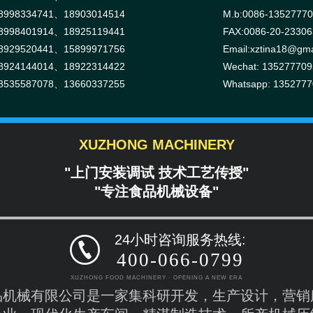
998334741、18903014514
M.b:0086-1352777
998401914、18925119441
FAX:0086-20-2330
929520441、15899971756
Email:xztina18@gma
924144014、18922314422
Wechat: 135277709
535587078、13660337255
Whatsapp: 135277
XUZHONG MACHINERY
"上门安装调试 技术工艺传授"
"专注食品机械设备"
24小时咨询服务热线:
400-066-0799
XUZHONG FOOD MACHINERY · OPENING A NEW ERA
品机械有限公司是一家集科研开发，生产设计，营销