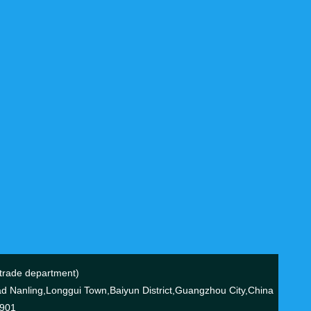
ade department)
 Nanling,Longgui Town,Baiyun District,Guangzhou City,China
7901