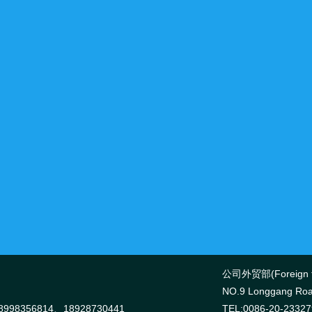
公司外贸部(Foreign tr
NO.9 Longgang Road
998356814、18928730441
TEL:0086-20-2332