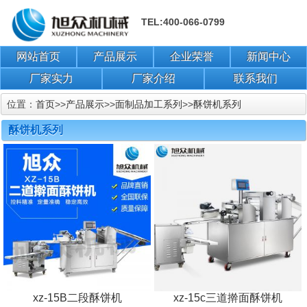
TEL:400-066-0799
网站首页
产品展示
企业荣誉
新闻中心
厂家实力
厂家介绍
联系我们
位置：
首页
>>
产品展示
>>
面制品加工系列
>>
酥饼机系列
酥饼机系列
xz-15B二段酥饼机
xz-15c三道擀面酥饼机