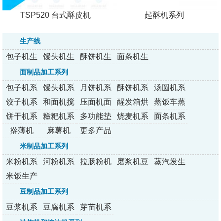
TSP520 台式酥皮机
起酥机系列
生产线
包子机生
馒头机生
酥饼机生
面条机生
产线
产线
产线
产线
面制品加工系列
包子机系
馒头机系
月饼机系
酥饼机系
汤圆机系
列
列
列
列
列
饺子机系
和面机搅
压面机面
醒发箱烘
蒸饭车蒸
列
拌机
条机
烤炉
包炉
饼干机系
糍粑机系
多功能垫
烧麦机系
面条机系
列
列
纸机
列
列
擀薄机
麻薯机
更多产品
米制品加工系列
米粉机系
河粉机系
拉肠粉机
磨浆机豆
蒸汽发生
列
列
系列
浆机
器
米饭生产
线
豆制品加工系列
豆浆机系
豆腐机系
芽苗机系
列
列
列