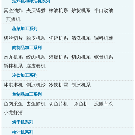
油炸机和榨油机系列
真空油炸
夹层锅煮
榨油机系
炒货机系
半自动油
机
锅
列
列
炸机
煎蛋机
蔬菜加工系列
切丝切片
脱皮机系
切碎机系
清洗机系
调料机薯
切丁机
列
列
列
条机
肉制品加工系列
肉丸机系
绞肉机系
灌肠机系
切肉机系
锯骨机系
列
列
列
列
列
斩拌机系
腐皮卷机
列
冷饮加工系列
冰淇淋机
刨冰机沙
冷饮机雪
制冰机系
系列
冰机
融机
列
鱼制品加工系列
鱼肉采鱼
去鱼鳞机
切鱼片机
杀鱼机
泥鳅宰杀
机
机
小龙虾清
洗机
烘干机系列
榨汁机系列