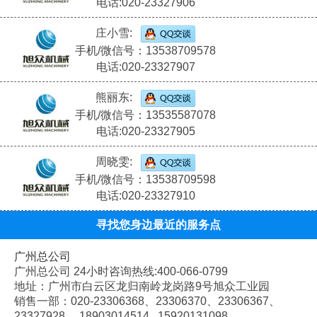
电话:020-23327906
庄小雪:
手机/微信号：13538709578
电话:020-23327907
熊丽东:
手机/微信号：13535587078
电话:020-23327905
周晓雯:
手机/微信号：13538709598
电话:020-23327910
寻找您身边最近的服务点
广州总公司
广州总公司 24小时咨询热线:400-066-0799
地址：广州市白云区龙归南岭龙岗路9号旭众工业园
销售一部：020-
23306368、
23306370、
23306367、
23327928、
18903014514 15920131098