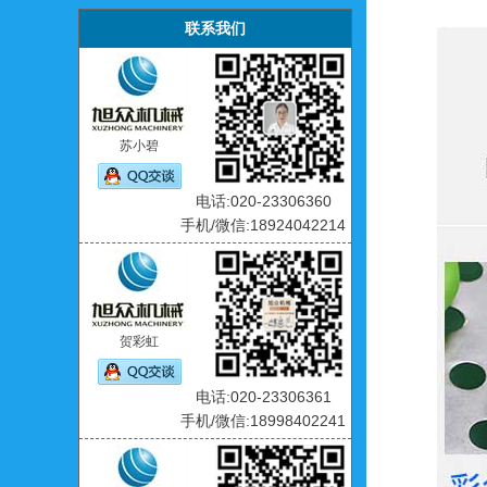
联系我们
苏小碧
电话:020-23306360
手机/微信:18924042214
贺彩虹
电话:020-23306361
手机/微信:18998402241