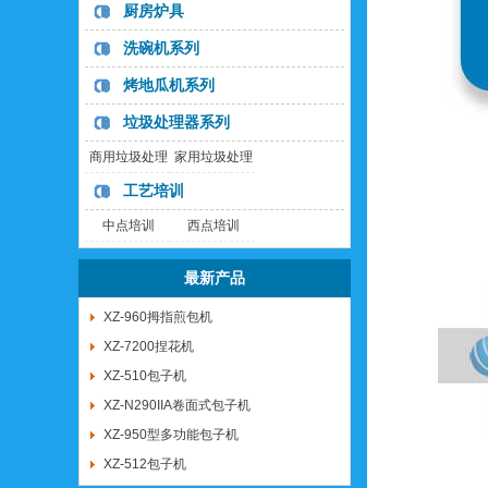
列
列
厨房炉具
洗碗机系列
烤地瓜机系列
垃圾处理器系列
商用垃圾处理
家用垃圾处理
器
器
工艺培训
中点培训
西点培训
最新产品
XZ-960拇指煎包机
XZ-7200捏花机
XZ-510包子机
XZ-N290IIA卷面式包子机
XZ-950型多功能包子机
XZ-512包子机