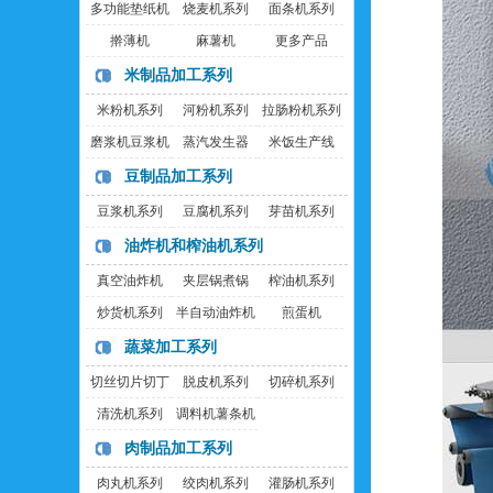
多功能垫纸机
烧麦机系列
面条机系列
擀薄机
麻薯机
更多产品
米制品加工系列
米粉机系列
河粉机系列
拉肠粉机系列
磨浆机豆浆机
蒸汽发生器
米饭生产线
豆制品加工系列
豆浆机系列
豆腐机系列
芽苗机系列
油炸机和榨油机系列
真空油炸机
夹层锅煮锅
榨油机系列
炒货机系列
半自动油炸机
煎蛋机
蔬菜加工系列
切丝切片切丁
脱皮机系列
切碎机系列
机
清洗机系列
调料机薯条机
肉制品加工系列
肉丸机系列
绞肉机系列
灌肠机系列