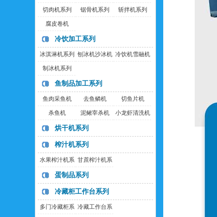
切肉机系列
锯骨机系列
斩拌机系列
腐皮卷机
冷饮加工系列
冰淇淋机系列
刨冰机沙冰机
冷饮机雪融机
制冰机系列
鱼制品加工系列
鱼肉采鱼机
去鱼鳞机
切鱼片机
杀鱼机
泥鳅宰杀机
小龙虾清洗机
烘干机系列
榨汁机系列
水果榨汁机系
甘蔗榨汁机系
列
列
蛋制品系列
冷藏柜工作台系列
多门冷藏柜系
冷藏工作台系