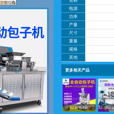
名称
电源
功率
产量
尺寸
重量
规格
其他
更多相关产品
XZ-87包子机