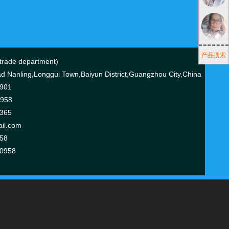
产品搜索
ade department)
 Nanling,Longgui Town,Baiyun District,Guangzhou City,China
7901
0958
6365
il.com
58
70958