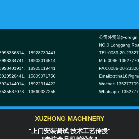
公司外贸部(Foreign tr
NO.9 Longgang Road
998356814、18928730441
TEL:0086-20-2332
998334741、18903014514
M.b:0086-1352777
998401914、18925119441
FAX:0086-20-2330
929520441、15899971756
Email:xztina18@gma
924144014、18922314422
Wechat: 135277709
535587078、13660337255
Whatsapp: 135277
XUZHONG MACHINERY
"上门安装调试 技术工艺传授"