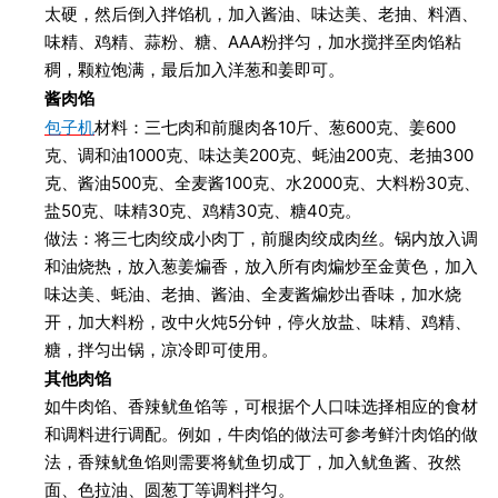
太硬，然后倒入拌馅机，加入酱油、味达美、老抽、料酒、
味精、鸡精、蒜粉、糖、AAA粉拌匀，加水搅拌至肉馅粘
稠，颗粒饱满，最后加入洋葱和姜即可。
酱肉馅
包子机
材料：三七肉和前腿肉各10斤、葱600克、姜600
克、调和油1000克、味达美200克、蚝油200克、老抽300
克、酱油500克、全麦酱100克、水2000克、大料粉30克、
盐50克、味精30克、鸡精30克、糖40克。
做法：将三七肉绞成小肉丁，前腿肉绞成肉丝。锅内放入调
和油烧热，放入葱姜煸香，放入所有肉煸炒至金黄色，加入
味达美、蚝油、老抽、酱油、全麦酱煸炒出香味，加水烧
开，加大料粉，改中火炖5分钟，停火放盐、味精、鸡精、
糖，拌匀出锅，凉冷即可使用。
其他肉馅
如牛肉馅、香辣鱿鱼馅等，可根据个人口味选择相应的食材
和调料进行调配。例如，牛肉馅的做法可参考鲜汁肉馅的做
法，香辣鱿鱼馅则需要将鱿鱼切成丁，加入鱿鱼酱、孜然
面、色拉油、圆葱丁等调料拌匀。