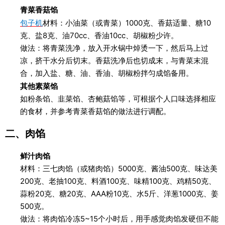
青菜香菇馅
包子机
材料：小油菜（或青菜）1000克、香菇适量、糖10
克、盐8克、油70cc、香油10cc、胡椒粉少许。
做法：将青菜洗净，放入开水锅中焯烫一下，然后马上过
凉，挤干水分后切末。香菇洗净后也切成末，与青菜末混
合，加入盐、糖、油、香油、胡椒粉拌匀成馅备用。
其他素菜馅
如粉条馅、韭菜馅、杏鲍菇馅等，可根据个人口味选择相应
的食材，并参考青菜香菇馅的做法进行调配。
二、肉馅
鲜汁肉馅
材料：三七肉馅（或猪肉馅）5000克、酱油500克、味达美
200克、老抽100克、料酒100克、味精100克、鸡精50克、
蒜粉20克、糖20克、AAA粉10克、水5斤、洋葱1000克、姜
500克。
做法：将肉馅冷冻5~15个小时后，用手感觉肉馅发硬但不能